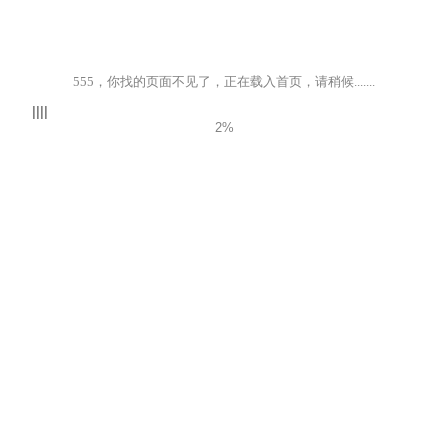
555，你找的页面不见了，正在载入首页，请稍候.......