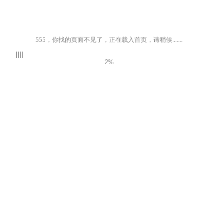
555，你找的页面不见了，正在载入首页，请稍候.......